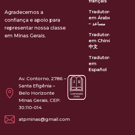
français
Tradutores
Agradecemos a
em Árabe
confiança e apoio para
– مساعد
representar nossa classe
Tradutores
em Minas Gerais.
em Chinês
中文
Tradutores
em
Español
Av. Contorno, 2786 –
Santa Efigênia –
Belo Horizonte
Minas Gerais, CEP:
30.110-014
atpminas@gmail.com