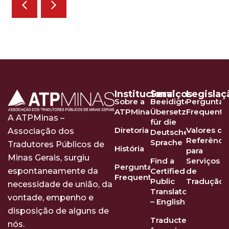
Institucional
Serviços
Legislaç
Sobre a
Beeidigte
Perguntas
ATPMinas
Übersetzer
Frequente
A ATPMinas –
für die
Diretoria
Valores de
Associação dos
Deutsche
Referênci
Sprache
Tradutores Públicos de
História
para
Minas Gerais, surgiu
Find a
Serviços
Perguntas
Certified
de
espontaneamente da
Frequentes
Public
Tradução
necessidade de união, da
Translator
vontade, empenho e
– English
disposição de alguns de
Traducteurs
nós.