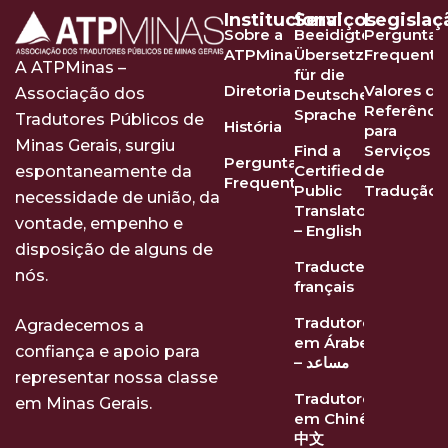
Institucional
Serviços
Legislaç
Sobre a
Beeidigte
Perguntas
ATPMinas
Übersetzer
Frequente
A ATPMinas –
für die
Diretoria
Valores de
Associação dos
Deutsche
Referênci
Sprache
Tradutores Públicos de
História
para
Minas Gerais, surgiu
Find a
Serviços
Perguntas
Certified
de
espontaneamente da
Frequentes
Public
Tradução
necessidade de união, da
Translator
vontade, empenho e
– English
disposição de alguns de
Traducteurs
nós.
français
Tradutores
Agradecemos a
em Árabe
confiança e apoio para
– مساعد
representar nossa classe
Tradutores
em Minas Gerais.
em Chinês
中文