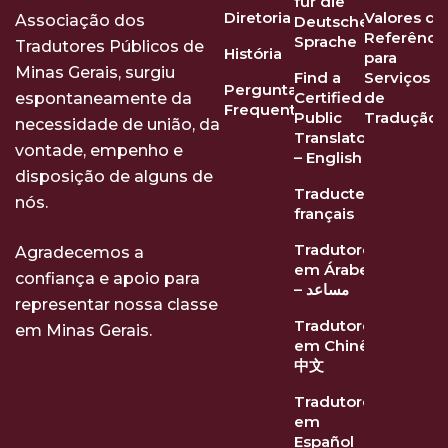
für die
Diretoria
Valores de
Associação dos
Deutsche
Referênci
Sprache
Tradutores Públicos de
História
para
Minas Gerais, surgiu
Find a
Serviços
Perguntas
Certified
de
espontaneamente da
Frequentes
Public
Tradução
necessidade de união, da
Translator
vontade, empenho e
– English
disposição de alguns de
Traducteurs
nós.
français
Tradutores
Agradecemos a
em Árabe
confiança e apoio para
– مساعد
representar nossa classe
Tradutores
em Minas Gerais.
em Chinês
中文
Tradutores
em
Español