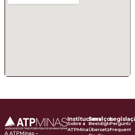
Institucional
Serviços
Legislaç
Sobre a
Beeidigte
Perguntas
ATPMinas
Übersetzer
Frequente
A ATPMinas –