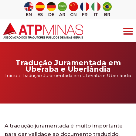
Ir
para
o
conteúdo
Tradução Juramentada em
Uberaba e Uberlândia
Início
»
Tradução Juramentada em Uberaba e Uberlândia
A tradução juramentada é muito importante
para dar validade ao documento traduzido.