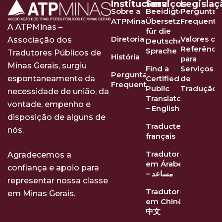
Institucional
Serviços
Legislaç
Sobre a
Beeidigte
Perguntas
ATPMinas
Übersetzer
Frequente
A ATPMinas –
für die
Diretoria
Valores de
Associação dos
Deutsche
Referênci
Sprache
Tradutores Públicos de
História
para
Minas Gerais, surgiu
Find a
Serviços
Perguntas
Certified
de
espontaneamente da
Frequentes
Public
Tradução
necessidade de união, da
Translator
vontade, empenho e
– English
disposição de alguns de
Traducteurs
nós.
français
Tradutores
Agradecemos a
em Árabe
confiança e apoio para
– مساعد
representar nossa classe
Tradutores
em Minas Gerais.
em Chinês
中文