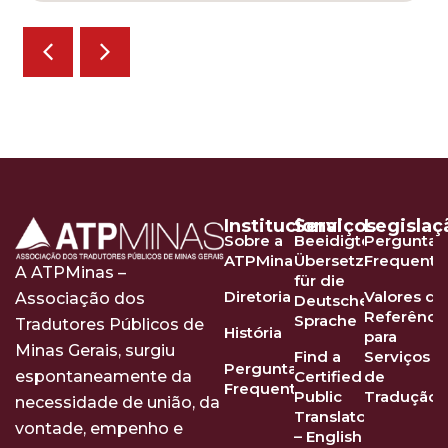
Institucional
Serviços
Legislaç
Sobre a
Beeidigte
Perguntas
ATPMinas
Übersetzer
Frequente
A ATPMinas –
für die
Diretoria
Valores de
Associação dos
Deutsche
Referênci
Sprache
Tradutores Públicos de
História
para
Minas Gerais, surgiu
Find a
Serviços
Perguntas
Certified
de
espontaneamente da
Frequentes
Public
Tradução
necessidade de união, da
Translator
vontade, empenho e
– English