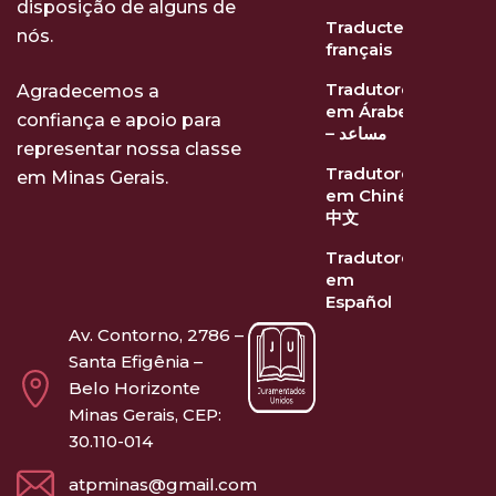
disposição de alguns de
Traducteurs
nós.
français
Tradutores
Agradecemos a
em Árabe
confiança e apoio para
– مساعد
representar nossa classe
Tradutores
em Minas Gerais.
em Chinês
中文
Tradutores
em
Español
Av. Contorno, 2786 –
Santa Efigênia –
Belo Horizonte
Minas Gerais, CEP:
30.110-014
atpminas@gmail.com