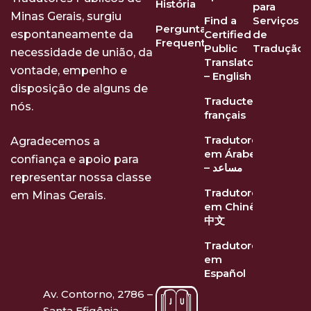
História
para
Minas Gerais, surgiu
Find a
Serviços
Perguntas
Certified
de
espontaneamente da
Frequentes
Public
Tradução
necessidade de união, da
Translator
vontade, empenho e
– English
disposição de alguns de
Traducteurs
nós.
français
Tradutores
Agradecemos a
em Árabe
confiança e apoio para
– مساعد
representar nossa classe
Tradutores
em Minas Gerais.
em Chinês
中文
Tradutores
em
Español
Av. Contorno, 2786 –
Santa Efigênia –