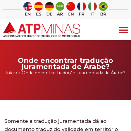
Ir
para
o
conteúdo
Onde encontrar tradução
juramentada de Árabe?
Início
»
Onde encontrar tradução juramentada de Árabe?
Somente a tradução juramentada dá ao
documento traduzido validade em território