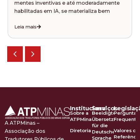
mentes inventivas e até moderadamente
habilitadas em IA, se materializa bem
Leia mais
Institucional
Serviços
Legislaç
Sobre a
Beeidigte
Perguntas
ATPMinas
Übersetzer
Frequente
A ATPMinas –
für die
Diretoria
Valores de
Associação dos
Deutsche
Referênci
Sprache
Tradutores Públicos de