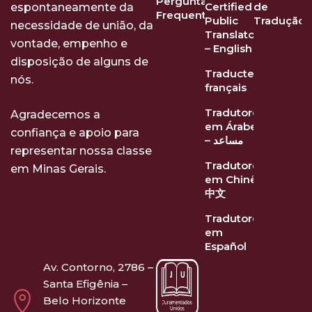
Perguntas
Certified
de
espontaneamente da
Frequentes
Public
Tradução
necessidade de união, da
Translator
vontade, empenho e
– English
disposição de alguns de
Traducteurs
nós.
français
Tradutores
Agradecemos a
em Árabe
confiança e apoio para
– مساعد
representar nossa classe
Tradutores
em Minas Gerais.
em Chinês
中文
Tradutores
em
Español
Av. Contorno, 2786 –
Santa Efigênia –
Belo Horizonte