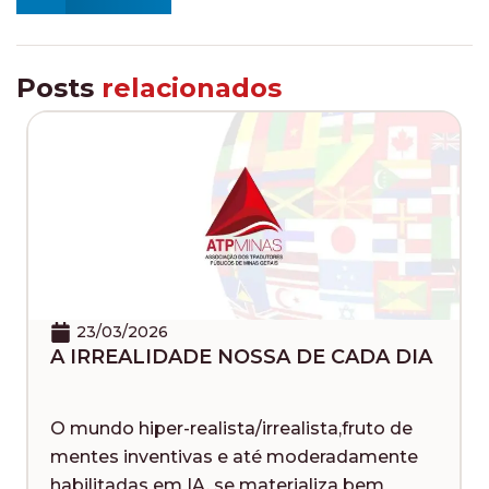
Posts
relacionados
26/05/2025
E NOSSA DE CADA DIA
EM MEMÓRIA DE
lista/irrealista,fruto de
No último dia 16 de 
as e até moderadamente
querida presidente D
A, se materializa bem
problemas