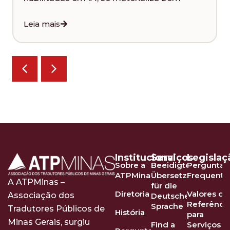
Leia mais
Institucional
Serviços
Legislaç
Sobre a
Beeidigte
Perguntas
ATPMinas
Übersetzer
Frequente
A ATPMinas –
für die
Diretoria
Valores de
Associação dos
Deutsche
Referênci
Sprache
Tradutores Públicos de
História
para
Minas Gerais, surgiu
Find a
Serviços