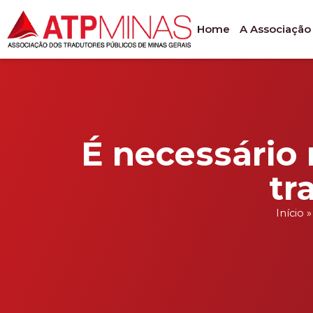
Ir
para
Home
A Associação
o
conteúdo
É necessário 
tr
Início