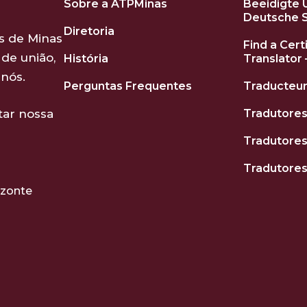
Sobre a ATPMinas
Beeidigte 
Deutsche 
Diretoria
s de Minas
Find a Cert
de união,
História
Translator 
nós.
Perguntas Frequentes
Traducteur
tar nossa
Tradutore
Tradutores
izonte