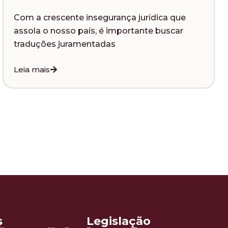
a crescente insegurança jurídica que
O Gru
la o nosso país, é importante buscar
prese
uções juramentadas
intérp
mais
Leia m
s
Legislação