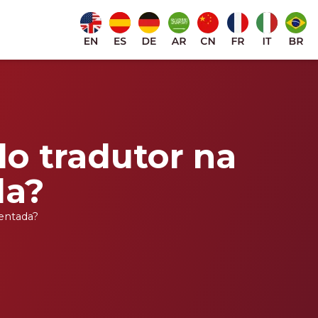
do tradutor na
da?
mentada?