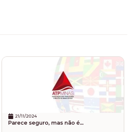
/11/2024
29/
ece seguro, mas não é…
LIVE
07/0