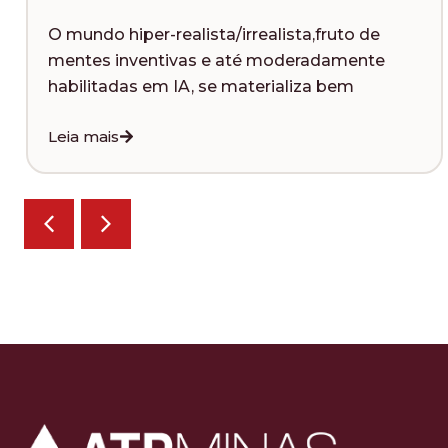
mundo hiper-realista/irrealista,fruto de
No 
ntes inventivas e até moderadamente
que
bilitadas em IA, se materializa bem
pr
ia mais
Lei