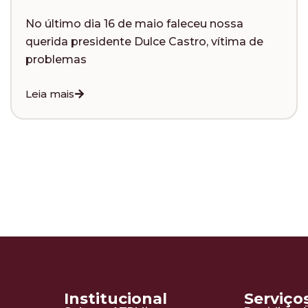
último dia 16 de maio faleceu nossa
Com 
rida presidente Dulce Castro, vítima de
asso
oblemas
trad
a mais
Leia 
Institucional
Serviço