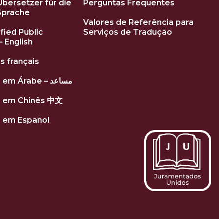
Übersetzer für die
Perguntas Frequentes
Sprache
Valores de Referência para
ified Public
Serviços de Tradução
– English
s français
Tradutores em Árabe – مساعد
s em Chinês 中文
 em Español