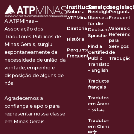
Institucional
Serviços
Legislaç
Sobre a
Beeidigte
Perguntas
ATPMinas
Übersetzer
Frequente
A ATPMinas –
für die
Diretoria
Valores de
Associação dos
Deutsche
Referênci
Sprache
Tradutores Públicos de
História
para
Minas Gerais, surgiu
Find a
Serviços
Perguntas
Certified
de
espontaneamente da
Frequentes
Public
Tradução
necessidade de união, da
Translator
vontade, empenho e
– English
disposição de alguns de
Traducteurs
nós.
français
Tradutores
Agradecemos a
em Árabe
confiança e apoio para
– مساعد
representar nossa classe
Tradutores
em Minas Gerais.
em Chinês
中文