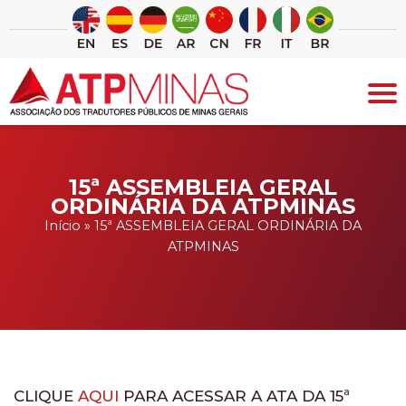
Ir
para
o
conteúdo
15ª ASSEMBLEIA GERAL
ORDINÁRIA DA ATPMINAS
Início
»
15ª ASSEMBLEIA GERAL ORDINÁRIA DA
ATPMINAS
CLIQUE
AQUI
PARA ACESSAR A ATA DA 15ª